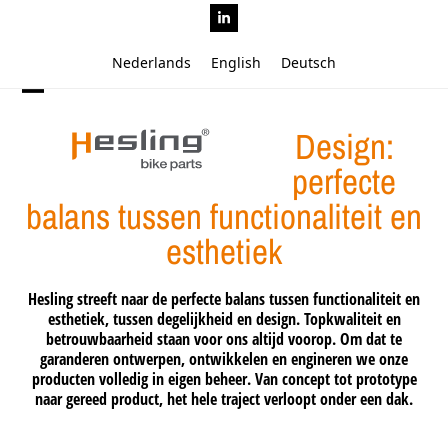
Skip
LinkedIn
to
content
Nederlands
English
Deutsch
Open
Close
Design:
mobile
mobile
menu
menu
perfecte
balans tussen functionaliteit en
esthetiek
Hesling streeft naar de perfecte balans tussen functionaliteit en
esthetiek, tussen degelijkheid en design. Topkwaliteit en
betrouwbaarheid staan voor ons altijd voorop. Om dat te
garanderen ontwerpen, ontwikkelen en engineren we onze
producten volledig in eigen beheer. Van concept tot prototype
naar gereed product, het hele traject verloopt onder een dak.