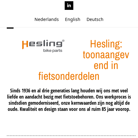
Skip
LinkedIn
to
content
Nederlands
English
Deutsch
Open
Close
Hesling:
mobile
mobile
menu
menu
toonaangev
end in
fietsonderdelen
Sinds 1936 en al drie generaties lang houden wij ons met veel
liefde en aandacht bezig met fietstoebehoren. Ons werkproces is
sindsdien gemoderniseerd, onze kernwaarden zijn nog altijd de
oude. Kwaliteit en design staan voor ons al ruim 85 jaar voorop.