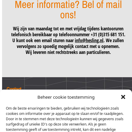
Meer informatie? Bel of mail
ons!
Wij zijn van maandag tot en met vrijdag tijdens kantooruren
telefonisch bereikbaar op telefoonnummer +31 (0)315 681 151.
U kunt ook een email sturen naar
info@hesling.nl
. We zullen
vervolgens zo spoedig mogelijk contact met u opnemen.
Wij leveren niet rechtstreeks aan particulieren.
Contact
Beheer cookie toestemming
Hesling BV
Industrieweg 1 7071 CK Ulft
P.O. Box 12 7070 AA Ulft
Om de beste ervaringen te bieden, gebruiken wij technologieën zoals
The Netherlands
cookies om informatie over je apparaat op te slaan en/of te raadplegen.
T +31 (0)315 681 151
Door in te stemmen met deze technologieën kunnen wij gegevens zoals
info@hesling.nl
surfgedrag of unieke ID's op deze site verwerken. Als je geen
toestemming geeft of uw toestemming intrekt, kan dit een nadelige
Trade register: 09060188